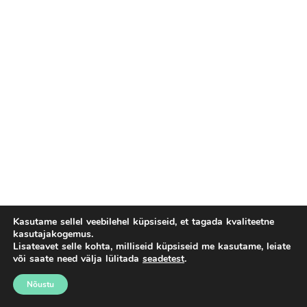
Kasutame sellel veebilehel küpsiseid, et tagada kvaliteetne
kasutajakogemus.
Lisateavet selle kohta, milliseid küpsiseid me kasutame, leiate
või saate need välja lülitada
seadetest
.
Nõustu