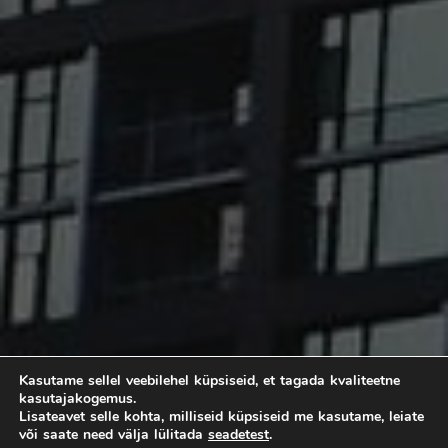
Kasutame sellel veebilehel küpsiseid, et tagada kvaliteetne
kasutajakogemus.
Lisateavet selle kohta, milliseid küpsiseid me kasutame, leiate
või saate need välja lülitada
seadetest
.