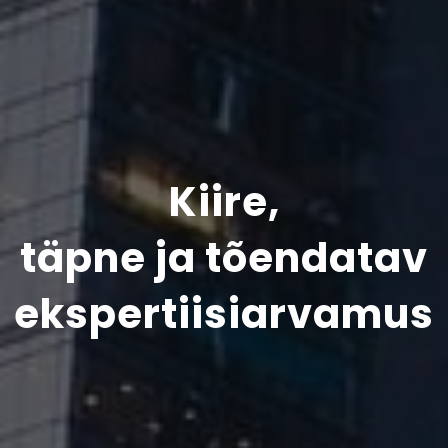
K
i
i
r
e
,
t
ä
p
n
e
j
a
t
õ
e
n
d
a
t
a
v
e
k
s
p
e
r
t
i
i
s
i
a
r
v
a
m
u
s